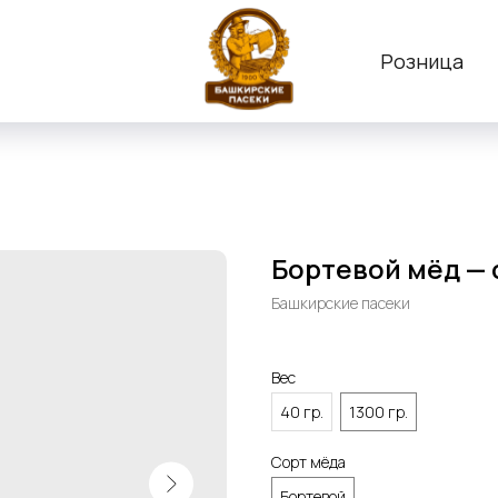
Розница
Бортевой мёд —
Башкирские пасеки
Вес
40 гр.
1300 гр.
Сорт мёда
Бортевой