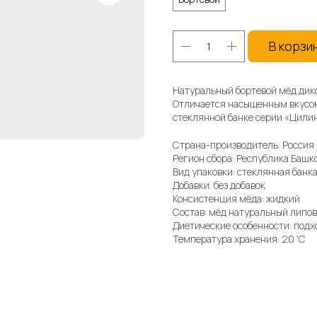
В корзи
Натуральный бортевой мёд дик
Отличается насыщенным вкусом
стеклянной банке серии «Цили
Страна-производитель: Россия
Регион сбора: Республика Башк
Вид упаковки: стеклянная банк
Добавки: без добавок
Консистенция мёда: жидкий
Состав: мёд натуральный липо
Диетические особенности: под
Температура хранения: 20 'C