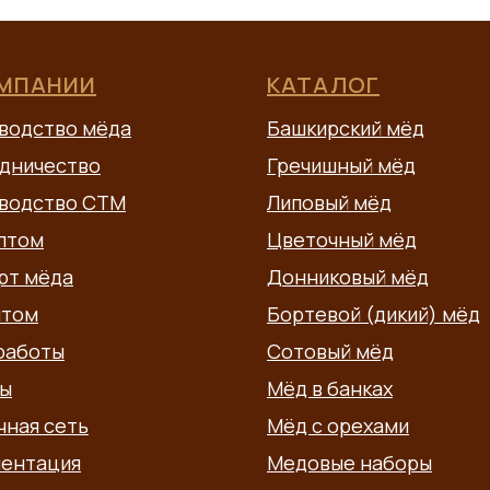
ОМПАНИИ
КАТАЛОГ
водство мёда
Башкирский мёд
дничество
Гречишный мёд
водство СТМ
Липовый мёд
птом
Цветочный мёд
рт мёда
Донниковый мёд
птом
Бортевой (дикий) мёд
работы
Сотовый мёд
ы
Мёд в банках
чная сеть
Мёд с орехами
ентация
Медовые наборы