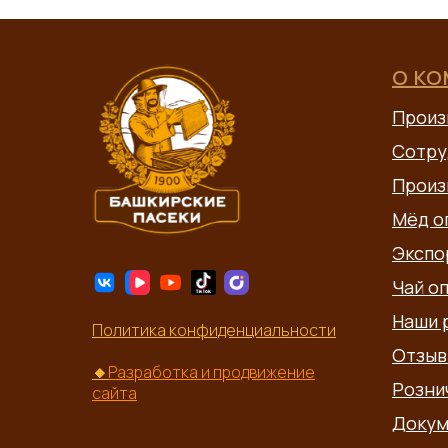
О К
Произ
Сотру
Произ
Мёд о
Экспо
Чай о
Наши 
Политика конфиденциальности
Отзыв
🔸
Разработка и продвижение
Розни
сайта
Докум