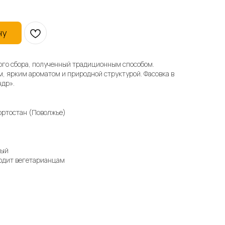
ну
ого сбора, полученный традиционным способом.
, ярким ароматом и природной структурой. Фасовка в
ндр».
ортостан (Поволжье)
а
вый
ходит вегетарианцам