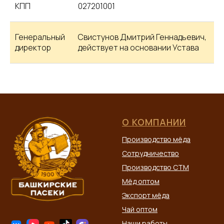
КПП
027201001
Генеральный
Свистунов Дмитрий Геннадьевич,
директор
действует на основании Устава
О КОМПАНИИ
Производство мёда
Сотрудничество
Производство СТМ
Мёд оптом
Экспорт мёда
Чай оптом
Наши работы