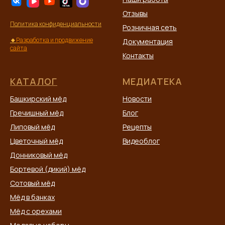
Отзывы
Политика конфиденциальности
Розничная сеть
🔸
Разработка и продвижение
Документация
сайта
Контакты
КАТАЛОГ
МЕДИАТЕКА
Башкирский мёд
Новости
Гречишный мёд
Блог
Липовый мёд
Рецепты
Цветочный мёд
Видеоблог
Донниковый мёд
Бортевой (дикий) мёд
Сотовый мёд
Мёд в банках
Мёд с орехами