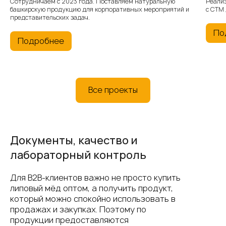
Сотрудничаем с 2023 года. Поставляем натуральную
Реали
башкирскую продукцию для корпоративных мероприятий и
с СТМ
представительских задач.
По
Подробнее
Все проекты
Документы, качество и
лабораторный контроль
Для B2B-клиентов важно не просто купить
липовый мёд оптом, а получить продукт,
который можно спокойно использовать в
продажах и закупках. Поэтому по
продукции предоставляются