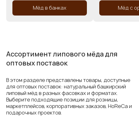
Мёд в банках
Мёд с о
Ассортимент липового мёда для
оптовых поставок
В этом разделе представлены товары, доступные
для оптовых поставок: натуральный башкирский
липовый мёд в разных фасовках и форматах.
Выберите подходящие позиции для розницы,
маркетплейсов, корпоративных заказов, HoReCa и
подарочных проектов.