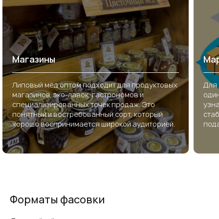
Магазины
Ма
Липовый мёд оптом подходит для продуктовых
Для 
магазинов, эко-лавок, гастрономов и
один
специализированных точек продаж. Это
узна
понятный и востребованный сорт, который
ста
хорошо воспринимается широкой аудиторией.
пода
Форматы фасовки