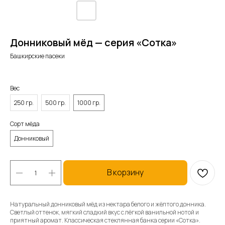
Донниковый мёд — серия «Сотка»
Башкирские пасеки
Вес
250 гр.
500 гр.
1000 гр.
Сорт мёда
Донниковый
В корзину
Натуральный донниковый мёд из нектара белого и жёлтого донника.
Светлый оттенок, мягкий сладкий вкус с лёгкой ванильной нотой и
приятный аромат. Классическая стеклянная банка серии «Сотка».