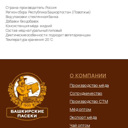
Страна-производитель: Россия
Регион сбора: Республика Башкортостан (Поволжье)
Вид упаковки: стеклянная банка
Добавки: без добавок
Консистенция мёда: жидкий
Состав: мёд натуральный липовый
Диетические особенности: подходит вегетарианцам
Температура хранения: 20 'C
О КОМПАНИИ
Производство мёда
Сотрудничество
Производство СТМ
Мёд оптом
Экспорт мёда
Чай оптом