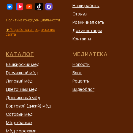
Наши работы
Отзывы
Политика конфиденциальности
Розничная сеть
🔸
Разработка и продвижение
Документация
сайта
Контакты
КАТАЛОГ
МЕДИАТЕКА
Башкирский мёд
Новости
Гречишный мёд
Блог
Липовый мёд
Рецепты
Цветочный мёд
Видеоблог
Донниковый мёд
Бортевой (дикий) мёд
Сотовый мёд
Мёд в банках
Мёд с орехами