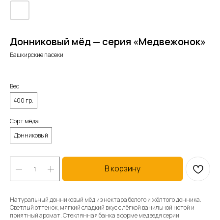
Донниковый мёд — серия «Медвежонок»
Башкирские пасеки
Вес
400 гр.
Сорт мёда
Донниковый
В корзину
Натуральный донниковый мёд из нектара белого и жёлтого донника.
Светлый оттенок, мягкий сладкий вкус с лёгкой ванильной нотой и
приятный аромат. Стеклянная банка в форме медведя серии