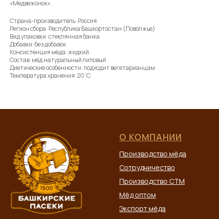
«Медвежонок».
Страна-производитель: Россия
Регион сбора: Республика Башкортостан (Поволжье)
Вид упаковки: стеклянная банка
Добавки: без добавок
Консистенция мёда: жидкий
Состав: мёд натуральный липовый
Диетические особенности: подходит вегетарианцам
Температура хранения: 20 'C
О КОМПАНИИ
Производство мёда
Сотрудничество
Производство СТМ
Мёд оптом
Экспорт мёда