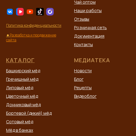
Чай оптом
Наши работы
Отзывы
Политика конфиденциальности
Розничная сеть
🔸
Разработка и продвижение
Документация
сайта
Контакты
КАТАЛОГ
МЕДИАТЕКА
Башкирский мёд
Новости
Гречишный мёд
Блог
Липовый мёд
Рецепты
Цветочный мёд
Видеоблог
Донниковый мёд
Бортевой (дикий) мёд
Сотовый мёд
Мёд в банках