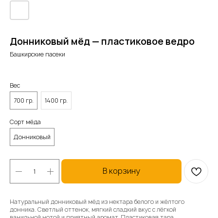
Донниковый мёд — пластиковое ведро
Башкирские пасеки
Вес
700 гр.
1400 гр.
Сорт мёда
Донниковый
В корзину
Натуральный донниковый мёд из нектара белого и жёлтого
донника. Светлый оттенок, мягкий сладкий вкус с лёгкой
ванильной нотой и приятный аромат. Пластиковая тара,