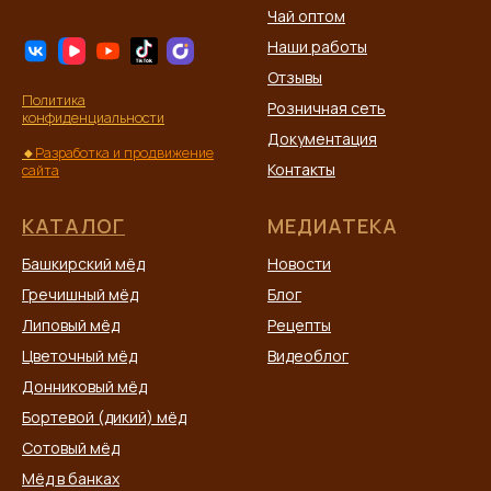
Чай оптом
Наши работы
Отзывы
Политика
Розничная сеть
конфиденциальности
Документация
🔸
Разработка и продвижение
Контакты
сайта
КАТАЛОГ
МЕДИАТЕКА
Башкирский мёд
Новости
Гречишный мёд
Блог
Липовый мёд
Рецепты
Цветочный мёд
Видеоблог
Донниковый мёд
Бортевой (дикий) мёд
Сотовый мёд
Мёд в банках