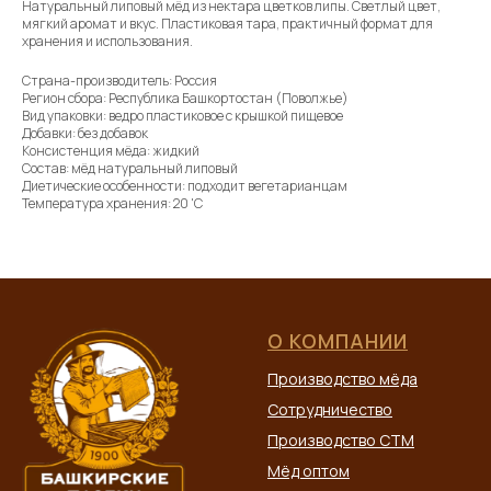
Натуральный липовый мёд из нектара цветков липы. Светлый цвет,
мягкий аромат и вкус. Пластиковая тара, практичный формат для
хранения и использования.
Страна-производитель: Россия
Регион сбора: Республика Башкортостан (Поволжье)
Вид упаковки: ведро пластиковое с крышкой пищевое
Добавки: без добавок
Консистенция мёда: жидкий
Состав: мёд натуральный липовый
Диетические особенности: подходит вегетарианцам
Температура хранения: 20 'C
О КОМПАНИИ
Производство мёда
Сотрудничество
Производство СТМ
Мёд оптом