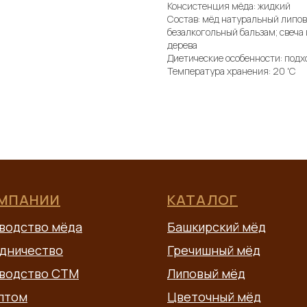
Консистенция мёда: жидкий
Состав: мёд натуральный липов
безалкогольный бальзам; свеча 
дерева
Диетические особенности: под
Температура хранения: 20 'C
ОМПАНИИ
КАТАЛОГ
водство мёда
Башкирский мёд
дничество
Гречишный мёд
водство СТМ
Липовый мёд
птом
Цветочный мёд