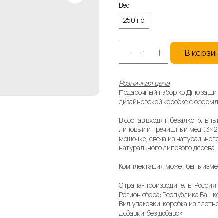
Вес
250 гр.
В корзи
Розничная цена
Подарочный набор ко Дню защит
дизайнерской коробке с оформл
В состав входят: безалкогольн
липовый и гречишный мёд (3×25
мешочке, свеча из натурального
натурального липового дерева.
Комплектация может быть изме
Страна-производитель: Россия
Регион сбора: Республика Башк
Вид упаковки: коробка из плотн
Добавки: без добавок