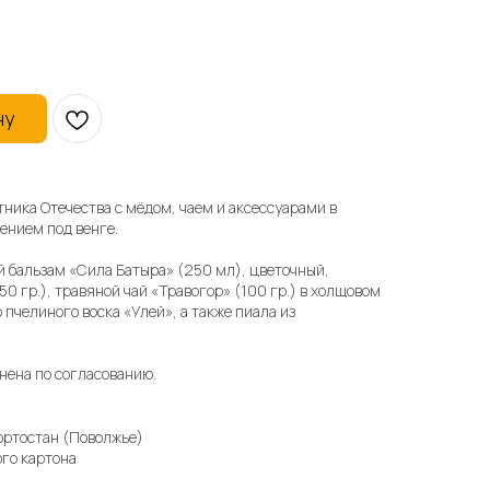
ну
ника Отечества с мёдом, чаем и аксессуарами в
ением под венге.
ый бальзам «Сила Батыра» (250 мл), цветочный,
0 гр.), травяной чай «Травогор» (100 гр.) в холщовом
 пчелиного воска «Улей», а также пиала из
нена по согласованию.
ортостан (Поволжье)
ого картона