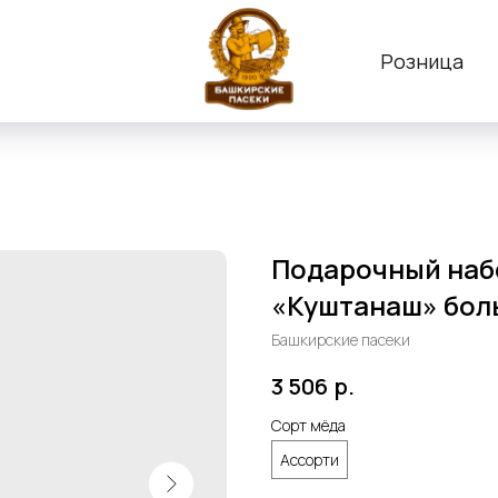
Розница
Подарочный набо
«Куштанаш» бол
Башкирские пасеки
3 506
р.
Сорт мёда
Ассорти