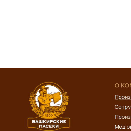
О К
Произ
Сотру
Произ
Мёд о