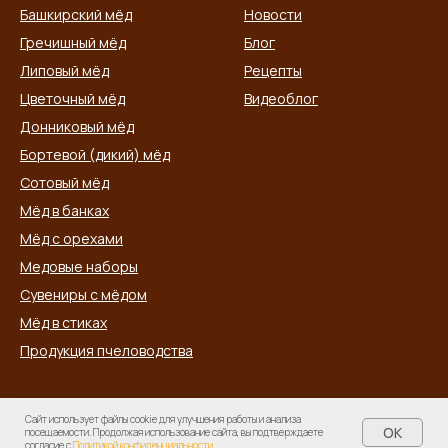
Башкирский мёд
Новости
Гречишный мёд
Блог
Липовый мёд
Рецепты
Цветочный мёд
Видеоблог
Донниковый мёд
Бортевой (дикий) мёд
Сотовый мёд
Мёд в банках
Мёд с орехами
Медовые наборы
Сувениры с мёдом
Мёд в стиках
Продукция пчеловодства
Сайт использует файлы cookie для улучшения работы и анализа
ООО «Башкирские Пасеки +» — производитель натурального
OK
посещаемости. Продолжая использование сайта, вы подтверждаете
башкирского мёда и продуктов пчеловодства | ОГРН 1100280019322 |
согласие с
Политикой конфиденциальности
.