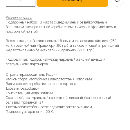
Розничная цена
Подарочный набор к 8 марта с мёдом, чаем и безалкогольным
бальзамом в декоративной коробке с тематическим оформлением и
подарочной лентой.
В состав входят: безалкогольный бальзам «Красавица Айхылу» (250
мл), травяной чай «Травогор» (60 гр.), а также липовый и гречишный
мёд в стеклянных банках серии «Горшочек» (2×180 гр.).
Подходит как подарок на Международный женский день для
сотрудников и партнёров.
Страна-производитель: Россия
Регион сбора: Республика Башкортостан (Поволжье)
Вид упаковки: коробка из плотного картона
Добавки: без добавок
Консистенция мёда: жидкий
Состав: мёд натуральный гречишный, липовый; безалкогольный
бальзам; травяной чай
Диетические особенности: подходит вегетарианцам
Температура хранения: 20 'C