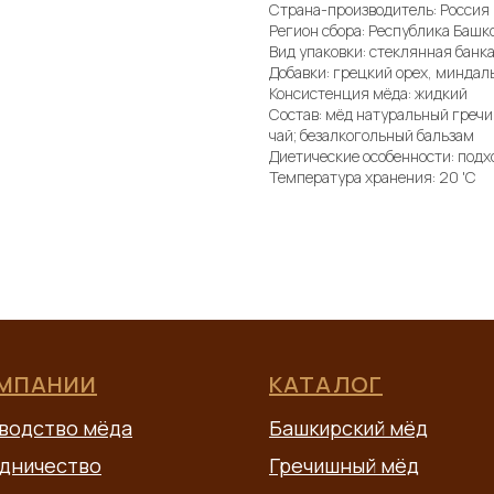
Страна-производитель: Россия
Регион сбора: Республика Башк
Вид упаковки: стеклянная банк
Добавки: грецкий орех, миндал
Консистенция мёда: жидкий
Состав: мёд натуральный гречи
чай; безалкогольный бальзам
Диетические особенности: под
Температура хранения: 20 'C
ОМПАНИИ
КАТАЛОГ
водство мёда
Башкирский мёд
дничество
Гречишный мёд