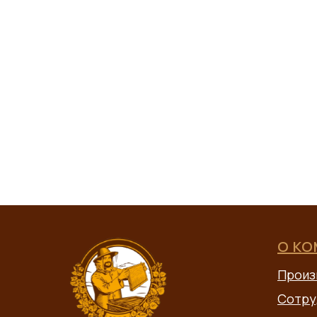
О К
Произ
Сотру