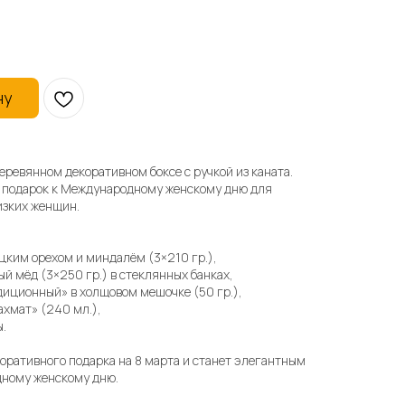
ну
еревянном декоративном боксе с ручкой из каната.
 подарок к Международному женскому дню для
изких женщин.
цким орехом и миндалём (3×210 гр.),
й мёд (3×250 гр.) в стеклянных банках,
диционный» в холщовом мешочке (50 гр.),
ахмат» (240 мл.),
ы.
поративного подарка на 8 марта и станет элегантным
ному женскому дню.