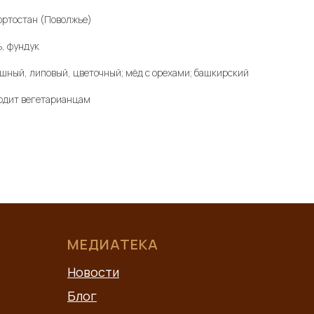
ортостан (Поволжье)
а
ь, фундук
шный, липовый, цветочный; мёд с орехами; башкирский
ходит вегетарианцам
МЕДИАТЕКА
Новости
Блог