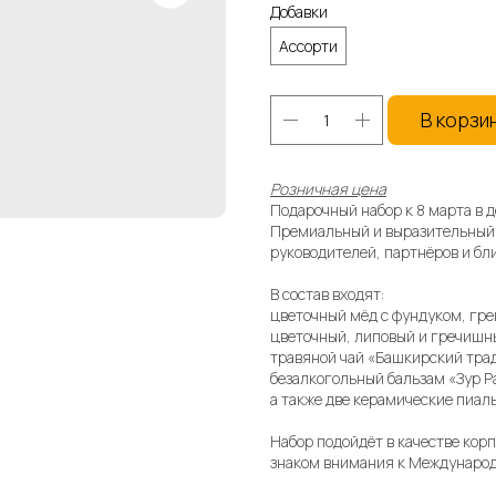
Добавки
Ассорти
В корзи
Розничная цена
Подарочный набор к 8 марта в д
Премиальный и выразительный
руководителей, партнёров и бл
В состав входят:
цветочный мёд с фундуком, гре
цветочный, липовый и гречишны
травяной чай «Башкирский тра
безалкогольный бальзам «Зур Р
а также две керамические пиал
Набор подойдёт в качестве кор
знаком внимания к Международ