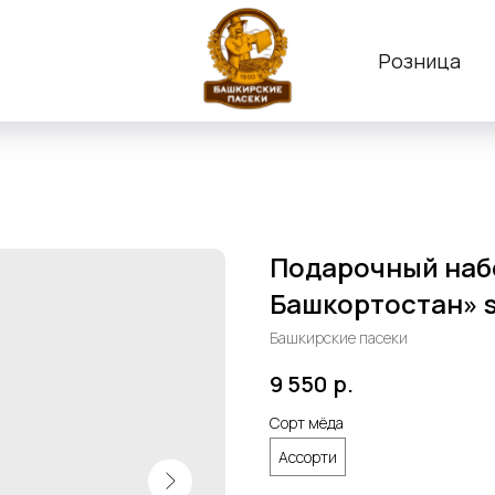
Розница
Подарочный набо
Башкортостан» 
Башкирские пасеки
9 550
р.
Сорт мёда
Ассорти