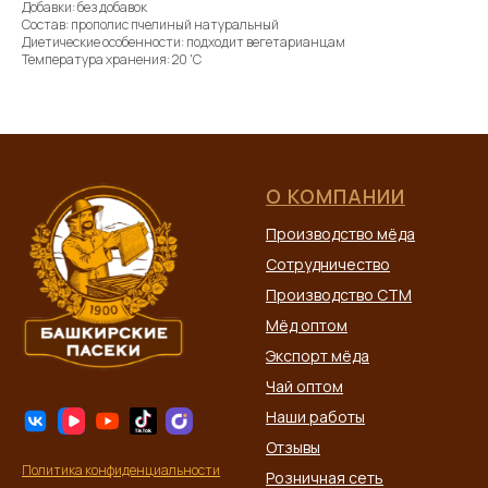
Добавки: без добавок
Состав: прополис пчелиный натуральный
Диетические особенности: подходит вегетарианцам
Температура хранения: 20 'C
О КОМПАНИИ
Производство мёда
Сотрудничество
Производство СТМ
Мёд оптом
Экспорт мёда
Чай оптом
Наши работы
Отзывы
Политика конфиденциальности
Розничная сеть