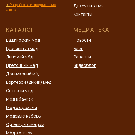
🔸
Разработка и продвижение
Документация
сайта
Контакты
КАТАЛОГ
МЕДИАТЕКА
Башкирский мёд
Новости
Гречишный мёд
Блог
Липовый мёд
Рецепты
Цветочный мёд
Видеоблог
Донниковый мёд
Бортевой (дикий) мёд
Сотовый мёд
Мёд в банках
Мёд с орехами
Медовые наборы
Сувениры с мёдом
Мёд в стиках