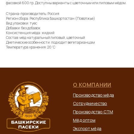
фасовкой 600 гр. Доступны варианты с цветочным или липовым мёдом.
Страна-производитель: Россия
Регион сбора: Республика Башкортостан (Поволжье)
Вид упаковки: туес
Добавки: без добавок
Консистенция мёда: жидкий
Состав: мёд натуральный липовый, цветочный
Диетические особенности: подходит вегетарианцам
Температура хранения: 20 'C
О КОМПАНИИ
Производство мёда
Сотрудничество
Производство СТМ
Мёд оптом
Экспорт мёда