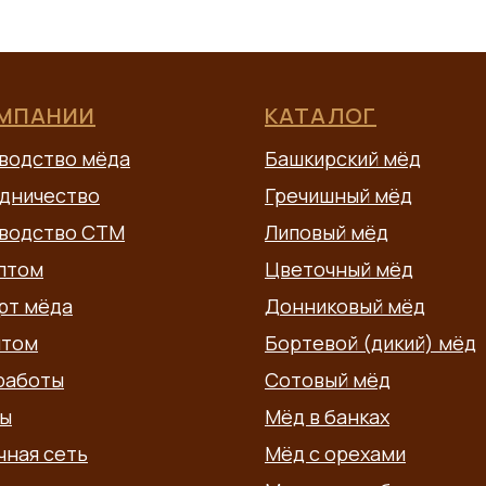
ОМПАНИИ
КАТАЛОГ
водство мёда
Башкирский мёд
дничество
Гречишный мёд
водство СТМ
Липовый мёд
птом
Цветочный мёд
рт мёда
Донниковый мёд
птом
Бортевой (дикий) мёд
работы
Сотовый мёд
ы
Мёд в банках
чная сеть
Мёд с орехами