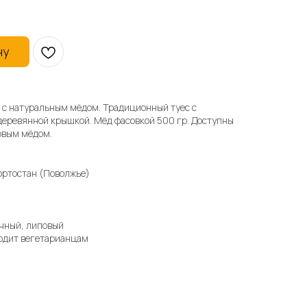
ну
 с натуральным мёдом. Традиционный туес с
еревянной крышкой. Мёд фасовкой 500 гр. Доступны
овым мёдом.
ортостан (Поволжье)
очный, липовый
ходит вегетарианцам