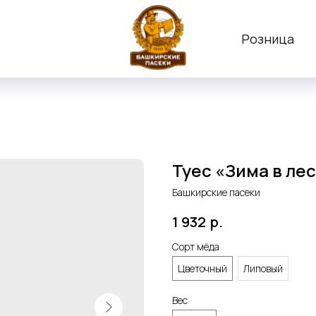
Розница
Туес «Зима в ле
Башкирские пасеки
1 932
р.
Сорт мёда
Цветочный
Липовый
Вес