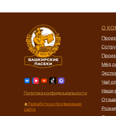
О К
Произ
Сотру
Произ
Мёд о
Экспо
Чай о
Наши 
Политика конфиденциальности
Отзыв
🔸
Разработка и продвижение
Розни
сайта